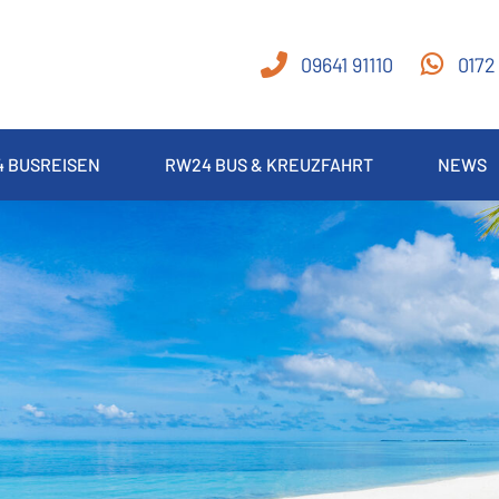
09641 91110
0172
 BUSREISEN
RW24 BUS & KREUZFAHRT
NEWS