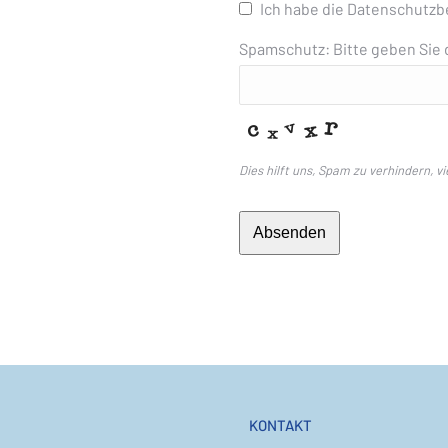
Ich habe die Datenschutz
Your
Spamschutz: Bitte geben Sie 
Website
*
Dies hilft uns, Spam zu verhindern, v
Absenden
KONTAKT