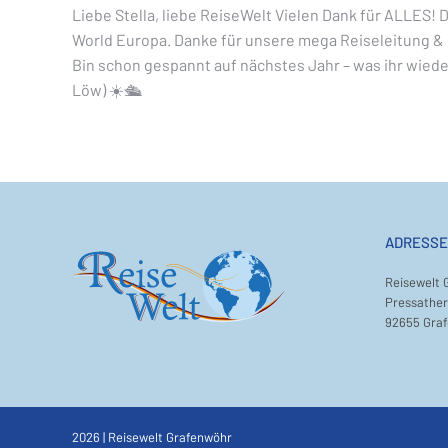
Liebe Stella, liebe ReiseWelt Vielen Dank für ALLES! 
World Europa. Danke für unsere mega Reiseleitung & eu
Bin schon gespannt auf nächstes Jahr – was ihr wieder 
Löw) ☀️🛳️
ADRESSE
Reisewelt 
Pressather 
92655 Gra
2026 | Reisewelt Grafenwöhr