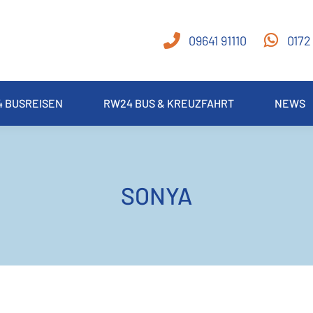
09641 91110
0172
 BUSREISEN
RW24 BUS & KREUZFAHRT
NEWS
SONYA