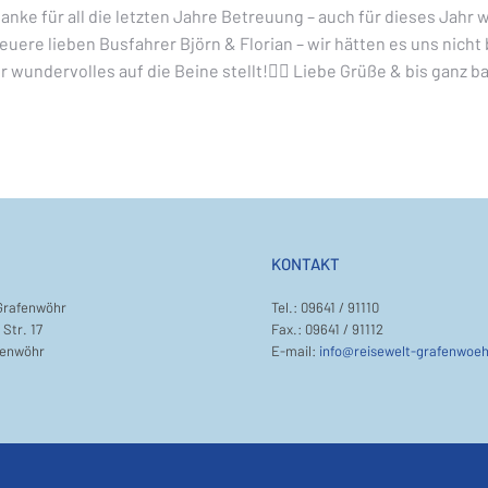
Danke für all die letzten Jahre Betreuung – auch für dieses Jahr 
ere lieben Busfahrer Björn & Florian – wir hätten es uns nicht 
wundervolles auf die Beine stellt!❤️‍🔥 Liebe Grüße & bis ganz b
KONTAKT
Grafenwöhr
Tel.: 09641 / 91110
Str. 17
Fax.: 09641 / 91112
fenwöhr
E-mail:
info@reisewelt-grafenwoeh