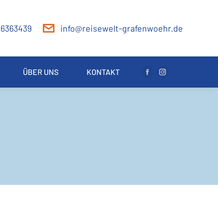
 6363439
info@reisewelt-grafenwoehr.de
ÜBER UNS
KONTAKT
Facebook
Instagram
page
page
opens
opens
in
in
new
new
window
window