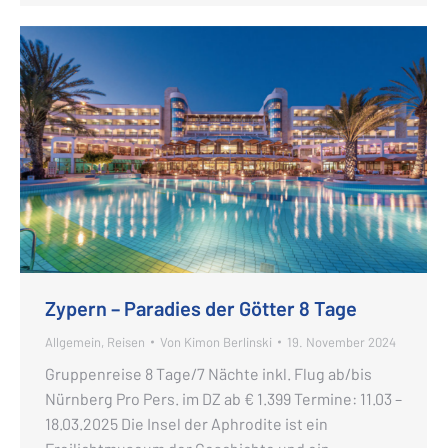
Zypern – Paradies der Götter 8 Tage
Allgemein
,
Reisen
Von
Kimon Berlinski
19. November 2024
Gruppenreise 8 Tage/7 Nächte inkl. Flug ab/bis
Nürnberg Pro Pers. im DZ ab € 1.399 Termine: 11.03 –
18.03.2025 Die Insel der Aphrodite ist ein