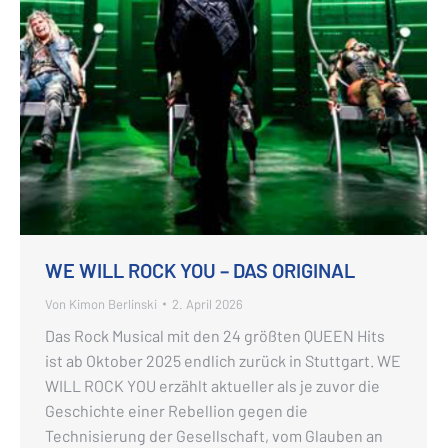
WE WILL ROCK YOU – DAS ORIGINAL
Von
Kimon Berlinski
2. April 2026
Das Rock Musical mit den 24 größten QUEEN Hits
ist ab Oktober 2025 endlich zurück in Stuttgart. WE
WILL ROCK YOU erzählt aktueller als je zuvor die
Geschichte einer Rebellion gegen die
Technisierung der Gesellschaft, vom Glauben an