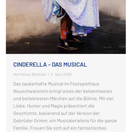
CINDERELLA – DAS MUSICAL
Von
Kimon Berlinski
2. April 2026
Das zauberhafte Musical im Festspielhaus
Neuschwanstein bringt eines der bekanntesten
und beliebtesten Märchen auf die Bühne. Mit viel
Liebe, Humor und Magie präsentiert die
Geschichte, basierend auf der Version der
Gebrüder Grimm, ein Musicalerlebnis für die ganze
Familie. Freuen Sie sich auf ein fantastisches