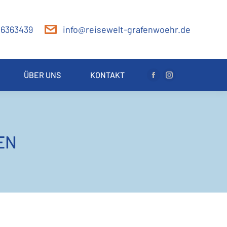
 6363439
info@reisewelt-grafenwoehr.de
ÜBER UNS
KONTAKT
Facebook
Instagram
page
page
opens
opens
in
in
new
new
EN
window
window