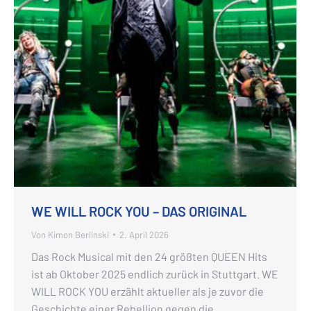
WE WILL ROCK YOU – DAS ORIGINAL
Von
Kimon Berlinski
2. April 2026
Das Rock Musical mit den 24 größten QUEEN Hits
ist ab Oktober 2025 endlich zurück in Stuttgart. WE
WILL ROCK YOU erzählt aktueller als je zuvor die
Geschichte einer Rebellion gegen die