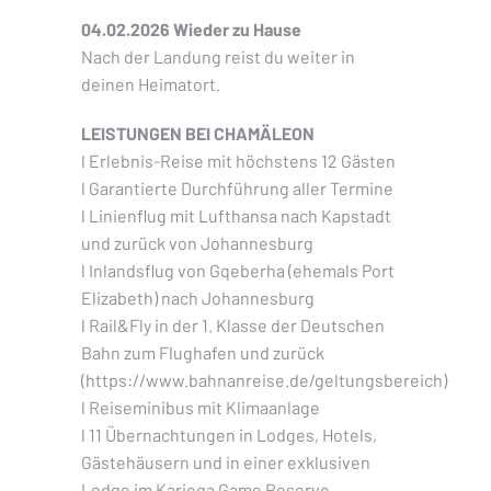
04.02.2026 Wieder zu Hause
Nach der Landung reist du weiter in
deinen Heimatort.
LEISTUNGEN BEI CHAMÄLEON
l Erlebnis-Reise mit höchstens 12 Gästen
l Garantierte Durchführung aller Termine
l Linienflug mit Lufthansa nach Kapstadt
und zurück von Johannesburg
l Inlandsflug von Gqeberha (ehemals Port
Elizabeth) nach Johannesburg
l Rail&Fly in der 1. Klasse der Deutschen
Bahn zum Flughafen und zurück
(https://www.bahnanreise.de/geltungsbereich)
l Reiseminibus mit Klimaanlage
l 11 Übernachtungen in Lodges, Hotels,
Gästehäusern und in einer exklusiven
Lodge im Kariega Game Reserve