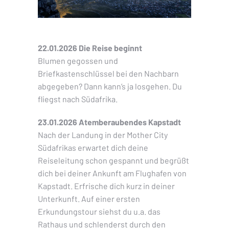
22.01.2026 Die Reise beginnt
Blumen gegossen und
Briefkastenschlüssel bei den Nachbarn
abgegeben? Dann kann’s ja losgehen. Du
fliegst nach Südafrika.
23.01.2026 Atemberaubendes Kapstadt
Nach der Landung in der Mother City
Südafrikas erwartet dich deine
Reiseleitung schon gespannt und begrüßt
dich bei deiner Ankunft am Flughafen von
Kapstadt. Erfrische dich kurz in deiner
Unterkunft. Auf einer ersten
Erkundungstour siehst du u.a. das
Rathaus und schlenderst durch den