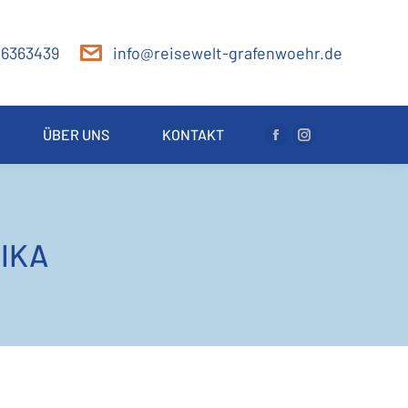
 6363439
info@reisewelt-grafenwoehr.de
ÜBER UNS
KONTAKT
Facebook
Instagram
page
page
opens
opens
in
in
new
new
IKA
window
window