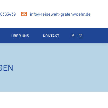
 6363439
info@reisewelt-grafenwoehr.de
ÜBER UNS
KONTAKT
Facebook
Instagram
page
page
opens
opens
in
in
new
new
GEN
window
window