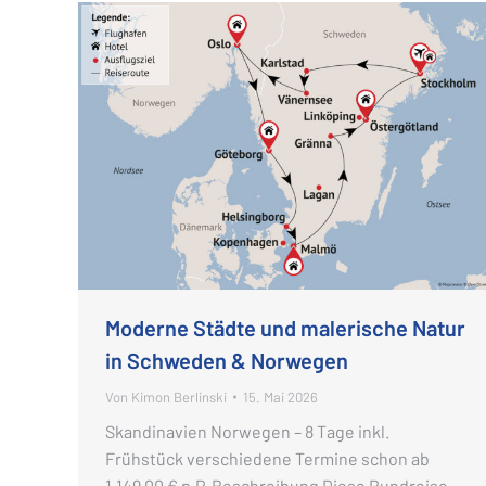
Moderne Städte und malerische Natur
in Schweden & Norwegen
Von
Kimon Berlinski
15. Mai 2026
Skandinavien Norwegen – 8 Tage inkl.
Frühstück verschiedene Termine schon ab
1.149,00 € p.P. Beschreibung Diese Rundreise